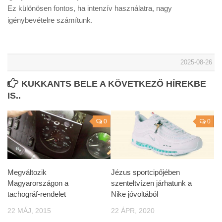
Ez különösen fontos, ha intenzív használatra, nagy
igénybevételre számítunk.
2025-08-26
KUKKANTS BELE A KÖVETKEZŐ HÍREKBE
IS..
0
0
Megváltozik
Jézus sportcipőjében
Magyarországon a
szenteltvízen járhatunk a
tachográf-rendelet
Nike jóvoltából
22 MÁJ, 2015
22 ÁPR, 2020