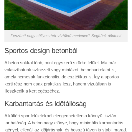
Feszített vagy süllyesztett víztükrű medence? Segítünk dönteni!
Sportos design betonból
A beton sokkal több, mint egyszerű szürke felület. Ma már
választhatunk színezett vagy mintázott betonburkolatot is,
amely nemcsak funkcionális, de esztétikus is. Így a sportos
kerti rész nem csak praktikus lesz, hanem vizuálisan is
illeszkedik a kert egészéhez.
Karbantartás és időtállóság
A kültéri sportfelületeknél elengedhetetlen a könnyű tisztán
tarthatóság. A beton nagy előnye, hogy minimális karbantartást
igényel, ellenáll az időjárásnak, és hosszú távon is stabil marad.