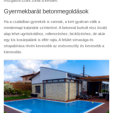
mozgásra szánt zónát a kertben.
Gyermekbarát betonmegoldások
Ha a családban gyerekek is vannak, a kert gyakran válik a
mindennapi kalandok színterévé. A betonnal burkolt rész kiváló
alap lehet ugróiskolához, rollerezéshez, biciklizéshez, de akár
egy kis kosárpalánk is elfér rajta. A felület simasága és
strapabírása révén kevesebb az esésveszély és kevesebb a
károsodás.