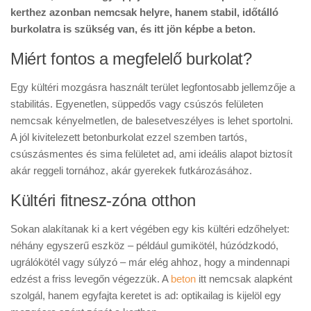
kerthez azonban nemcsak helyre, hanem stabil, időtálló
burkolatra is szükség van, és itt jön képbe a beton.
Miért fontos a megfelelő burkolat?
Egy kültéri mozgásra használt terület legfontosabb jellemzője a
stabilitás. Egyenetlen, süppedős vagy csúszós felületen
nemcsak kényelmetlen, de balesetveszélyes is lehet sportolni.
A jól kivitelezett betonburkolat ezzel szemben tartós,
csúszásmentes és sima felületet ad, ami ideális alapot biztosít
akár reggeli tornához, akár gyerekek futkározásához.
Kültéri fitnesz-zóna otthon
Sokan alakítanak ki a kert végében egy kis kültéri edzőhelyet:
néhány egyszerű eszköz – például gumikötél, húzódzkodó,
ugrálókötél vagy súlyzó – már elég ahhoz, hogy a mindennapi
edzést a friss levegőn végezzük. A
beton
itt nemcsak alapként
szolgál, hanem egyfajta keretet is ad: optikailag is kijelöl egy