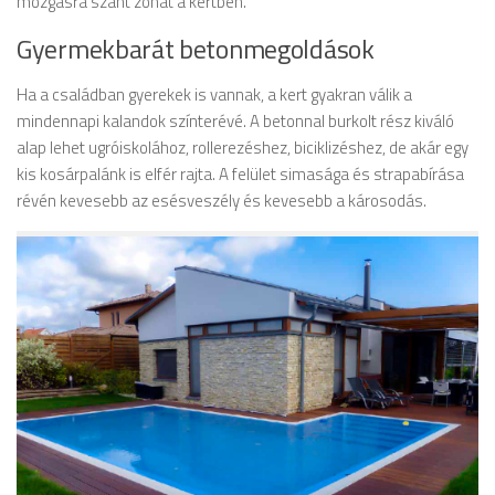
mozgásra szánt zónát a kertben.
Gyermekbarát betonmegoldások
Ha a családban gyerekek is vannak, a kert gyakran válik a
mindennapi kalandok színterévé. A betonnal burkolt rész kiváló
alap lehet ugróiskolához, rollerezéshez, biciklizéshez, de akár egy
kis kosárpalánk is elfér rajta. A felület simasága és strapabírása
révén kevesebb az esésveszély és kevesebb a károsodás.