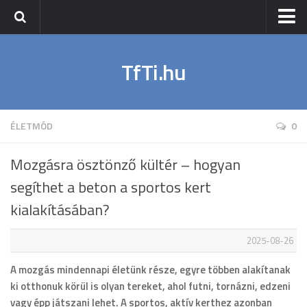
Nyitólap
TfTi.hu
Sport
Napi Fit
Wellness
ÉLETMÓD
0
Életmód
Mozgásra ösztönző kültér – hogyan
segíthet a beton a sportos kert
kialakításában?
2025-08-26
A mozgás mindennapi életünk része, egyre többen alakítanak
ki otthonuk körül is olyan tereket, ahol futni, tornázni, edzeni
vagy épp játszani lehet. A sportos, aktív kerthez azonban