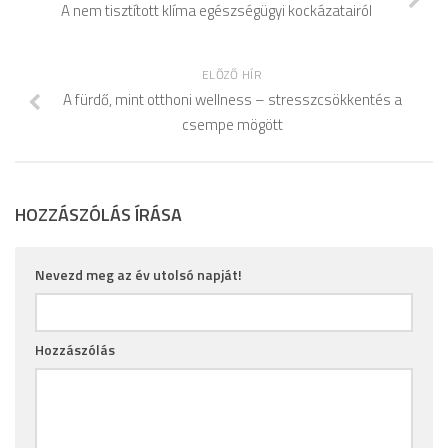
A nem tisztított klíma egészségügyi kockázatairól
ELŐZŐ HÍR
A fürdő, mint otthoni wellness – stresszcsökkentés a
csempe mögött
HOZZÁSZÓLÁS ÍRÁSA
Nevezd meg az év utolsó napját!
Hozzászólás