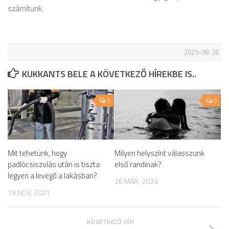
számítunk.
2025-08-26
KUKKANTS BELE A KÖVETKEZŐ HÍREKBE IS..
0
0
Mit tehetünk, hogy
Milyen helyszínt válasszunk
padlócsiszolás után is tiszta
első randinak?
legyen a levegő a lakásban?
26 MÁR, 2023
19 NOV, 2021
KÖVETKEZŐ HÍR