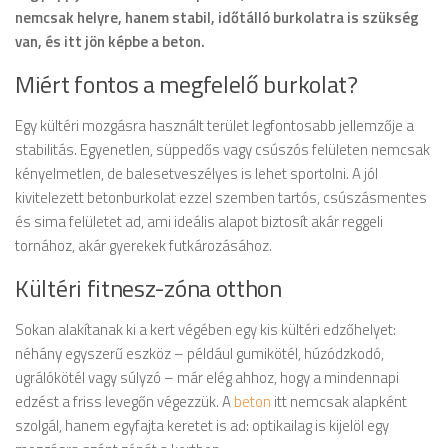
nemcsak helyre, hanem stabil, időtálló burkolatra is szükség
van, és itt jön képbe a beton.
Miért fontos a megfelelő burkolat?
Egy kültéri mozgásra használt terület legfontosabb jellemzője a
stabilitás. Egyenetlen, süppedős vagy csúszós felületen nemcsak
kényelmetlen, de balesetveszélyes is lehet sportolni. A jól
kivitelezett betonburkolat ezzel szemben tartós, csúszásmentes
és sima felületet ad, ami ideális alapot biztosít akár reggeli
tornához, akár gyerekek futkározásához.
Kültéri fitnesz-zóna otthon
Sokan alakítanak ki a kert végében egy kis kültéri edzőhelyet:
néhány egyszerű eszköz – például gumikötél, húzódzkodó,
ugrálókötél vagy súlyzó – már elég ahhoz, hogy a mindennapi
edzést a friss levegőn végezzük. A
beton
itt nemcsak alapként
szolgál, hanem egyfajta keretet is ad: optikailag is kijelöl egy