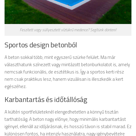
Feszített vagy süllyesztett víztükrű medence? Segítünk dönteni!
Sportos design betonból
A beton sokkal több, mint egyszerű szürke felület. Ma már
választhatunk színezett vagy mintázott betonburkolatot is, amely
nemcsak funkcionális, de esztétikus is. Így a sportos kerti rész
nem csak praktikus lesz, hanem vizuálisan is illeszkedik a kert
egészéhez.
Karbantartás és időtállóság
A kültéri sportfelületeknél elengedhetetlen a könnyű tisztán
tarthatóság. A beton nagy előnye, hogy minimális karbantartást
igényel, ellenáll az időjárásnak, és hosszú távon is stabil marad. Ez
különösen fontos, ha intenzív használatra, nagy igénybevételre