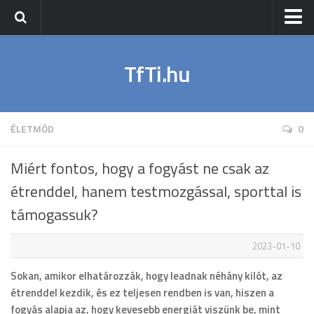
Nyitólap
TfTi.hu
Sport
Napi Fit
Wellness
ÉLETMÓD
0
Életmód
Miért fontos, hogy a fogyást ne csak az
étrenddel, hanem testmozgással, sporttal is
támogassuk?
2023-01-10
Sokan, amikor elhatározzák, hogy leadnak néhány kilót, az
étrenddel kezdik, és ez teljesen rendben is van, hiszen a
fogyás alapja az, hogy kevesebb energiát viszünk be, mint