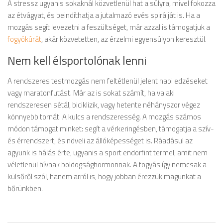
A stressz ugyanis sokaknál közvetlenül hat a súlyra, mivel fokozza
az étvágyat, és beindíthatja a jutalmazó evés spirálját is. Ha a
mozgás segít levezetni a feszültséget, már azzal is támogatjuk a
fogyókúrát
, akár közvetetten, az érzelmi egyensúlyon keresztül.
Nem kell élsportolónak lenni
A rendszeres testmozgás nem feltétlenül jelent napi edzéseket
vagy maratonfutást. Már az is sokat számít, ha valaki
rendszeresen sétál, biciklizik, vagy hetente néhányszor végez
könnyebb tornát. A kulcs a rendszeresség. A mozgás számos
módon támogat minket: segít a vérkeringésben, támogatja a szív-
és érrendszert, és növeli az állóképességet is. Ráadásul az
agyunk is hálás érte, ugyanis a sport endorfint termel, amit nem
véletlenül hívnak boldogsághormonnak. A fogyás így nemcsak a
külsőről szól, hanem arról is, hogy jobban érezzük magunkat a
bőrünkben.