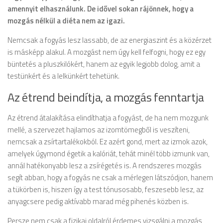
amennyit elhasználunk. De idővel sokan rájönnek, hogy a
mozgás nélkül a diéta nem az igazi.
Nemcsak a fogyás lesz lassabb, de az energiaszint és a közérzet
is másképp alakul. A mozgást nem úgy kell felfogni, hogy ez egy
büntetés a pluszkilókért, hanem az egyik legjobb dolog, amit a
testünkért és a lelkünkért tehetünk.
Az étrend beindítja, a mozgás fenntartja
Az étrend átalakítása elindíthatja a fogyást, de ha nem mozgunk
mellé, a szervezet hajlamos az izomtömegből is veszíteni,
nemcsak a zsírtartalékokból. Ez azért gond, mert az izmok azok,
amelyek úgymond égetik a kalóriát, tehát minél több izmunk van,
annál hatékonyabb lesz a zsírégetés is. A rendszeres mozgás
segít abban, hogy a fogyás ne csak a mérlegen látszódjon, hanem
a tükörben is, hiszen így a test tónusosabb, feszesebb lesz, az
anyagcsere pedig aktívabb marad még pihenés közben is.
Persze nem csak a fizikai oldalról érdemes vizsgálni a mozgás