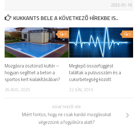
2023-01-10
KUKKANTS BELE A KÖVETKEZŐ HÍREKBE IS..
0
0
Mozgásra ösztönző kültér –
Meglepő összefüggést
hogyan segíthet a beton a
találtak a pulzusszám és a
sportos kert kialakításában?
cukorbetegség között
26 AUG, 2025
22 JÚN, 2015
KÖVETKEZŐ HÍR
Miért fontos, hogy ne csak kardió mozgásokat
végezzünk a fogyókúra alatt?