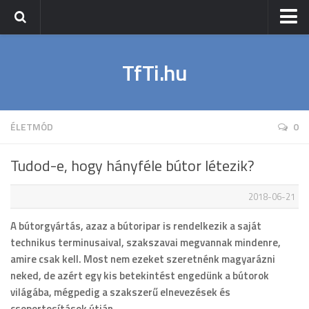
Nyitólap
TfTi.hu
Sport
Napi Fit
Wellness
ÉLETMÓD
0
Életmód
Tudod-e, hogy hányféle bútor létezik?
2018-06-21
A bútorgyártás, azaz a bútoripar is rendelkezik a saját
technikus terminusaival, szakszavai megvannak mindenre,
amire csak kell. Most nem ezeket szeretnénk magyarázni
neked, de azért egy kis betekintést engedünk a bútorok
világába, mégpedig a szakszerű elnevezések és
csoportosítások útján.