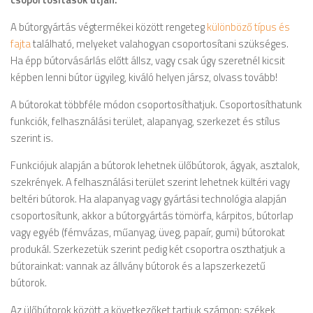
A bútorgyártás végtermékei között rengeteg
különböző típus és
fajta
található, melyeket valahogyan csoportosítani szükséges.
Ha épp bútorvásárlás előtt állsz, vagy csak úgy szeretnél kicsit
képben lenni bútor ügyileg, kiváló helyen jársz, olvass tovább!
A bútorokat többféle módon csoportosíthatjuk. Csoportosíthatunk
funkciók, felhasználási terület, alapanyag, szerkezet és stílus
szerint is.
Funkciójuk alapján a bútorok lehetnek ülőbútorok, ágyak, asztalok,
szekrények. A felhasználási terület szerint lehetnek kültéri vagy
beltéri bútorok. Ha alapanyag vagy gyártási technológia alapján
csoportosítunk, akkor a bútorgyártás tömörfa, kárpitos, bútorlap
vagy egyéb (fémvázas, műanyag, üveg, papaír, gumi) bútorokat
produkál. Szerkezetük szerint pedig két csoportra oszthatjuk a
bútorainkat: vannak az állvány bútorok és a lapszerkezetű
bútorok.
Az ülőbútorok között a következőket tartjuk számon: székek,