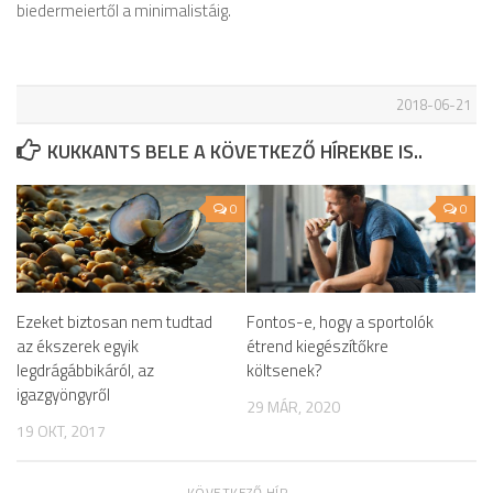
biedermeiertől a minimalistáig.
2018-06-21
KUKKANTS BELE A KÖVETKEZŐ HÍREKBE IS..
0
0
Ezeket biztosan nem tudtad
Fontos-e, hogy a sportolók
az ékszerek egyik
étrend kiegészítőkre
legdrágábbikáról, az
költsenek?
igazgyöngyről
29 MÁR, 2020
19 OKT, 2017
KÖVETKEZŐ HÍR