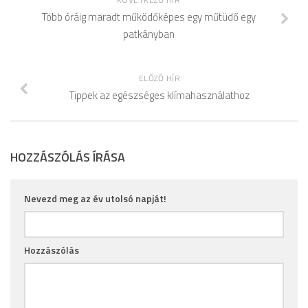
Több óráig maradt működőképes egy műtüdő egy
patkányban
ELŐZŐ HÍR
Tippek az egészséges klímahasználathoz
HOZZÁSZÓLÁS ÍRÁSA
Nevezd meg az év utolsó napját!
Hozzászólás