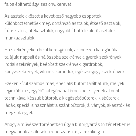
falba építhető ágy, sezlony, kerevet.
Az asztalok között a következő nagyobb csoportok
különböztethetőek meg: dohányzó asztalok, étkező asztalok,
íróasztalok, játékasztalok, nagyobbítható felületű asztalok,
munkaasztalok.
Ha szekrényeken belül keresgélünk, akkor ezen kategóriákat
találjuk: nappali és hálószoba szekrények, gyerek szekrények,
irodai szekrények, beépített szekrények, gardrobok,
könyvszekrények, vitrinek, komódok, egészségügyi szekrények.
Ezeken kívül számos más, speciális bútort találhatunk, melyek
leginkább az „egyéb” kategóriába férnek bele. Ilyenek a fonott
technikával készült bútorok, a kiegészítőbútorok, kisbútorok,
ládák, speciális használatra szánt bútorok, állványok, akasztók és
még sok egyéb.
Ahogy a művészettörténetben úgy a bútorgyártás történetében is
megvannak a stílusok a reneszánsztól, a rokokóig, a