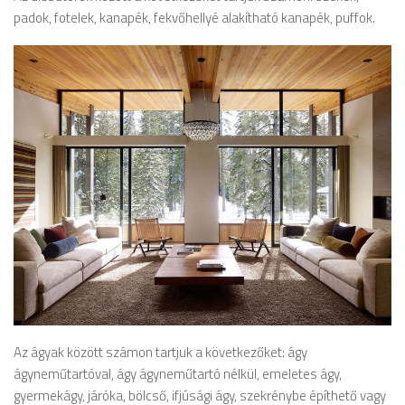
padok, fotelek, kanapék, fekvőhellyé alakítható kanapék, puffok.
Az ágyak között számon tartjuk a következőket: ágy
ágyneműtartóval, ágy ágyneműtartó nélkül, emeletes ágy,
gyermekágy, járóka, bölcső, ifjúsági ágy, szekrénybe építhető vagy