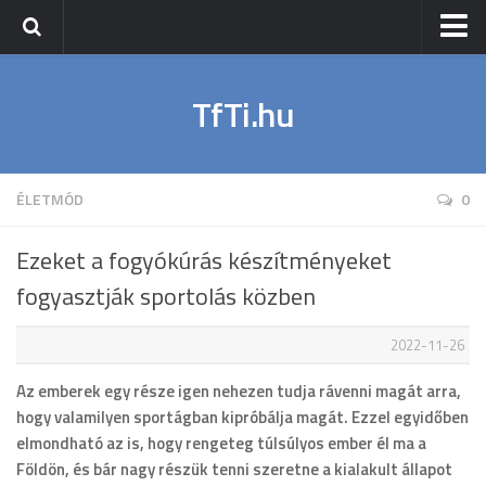
Nyitólap
TfTi.hu
Sport
Napi Fit
Wellness
ÉLETMÓD
0
Életmód
Ezeket a fogyókúrás készítményeket
fogyasztják sportolás közben
2022-11-26
Az emberek egy része igen nehezen tudja rávenni magát arra,
hogy valamilyen sportágban kipróbálja magát. Ezzel egyidőben
elmondható az is, hogy rengeteg túlsúlyos ember él ma a
Földön, és bár nagy részük tenni szeretne a kialakult állapot