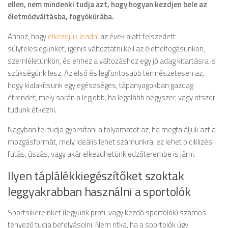
ellen, nem mindenki tudja azt, hogy hogyan kezdjen bele az
életmódváltásba, fogyókúrába.
Ahhoz, hogy
elkezdjük leadni
az évek alatt felszedett
súlyfeleslegünket, igenis változtatni kell az életfelfogásunkon,
szemléletünkön, és ehhez a változáshoz egy jó adag kitartásra is
szükségünk lesz. Az első és legfontosabb természetesen az,
hogy kialakítsunk egy egészséges, tápanyagokban gazdag
étrendet, mely során a legjobb, ha legalább négyszer, vagy ötször
tudunk étkezni.
Nagyban fel tudja gyorsítani a folyamatot az, ha megtaláljuk azt a
mozgásformát, mely ideális lehet számunkra, ez lehet biciklizés,
futás, úszás, vagy akár elkezdhetünk edzőterembe is járni.
Ilyen táplálékkiegészítőket szoktak
leggyakrabban használni a sportolók
Sportsikereinket (legyünk profi, vagy kezdő sportolók) számos
tényező tudja befolyásolni. Nem ritka, ha a sportolók úgy