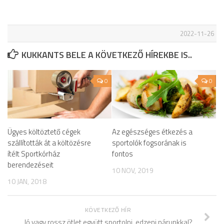
2022-11-26
KUKKANTS BELE A KÖVETKEZŐ HÍREKBE IS..
0
0
Ügyes költöztető cégek
Az egészséges étkezés a
szállították át a költözésre
sportolók fogsorának is
ítélt Sportkórház
fontos
berendezéseit
10 NOV, 2019
10 JAN, 2018
KÖVETKEZŐ HÍR
Jó vagy rossz ötlet együtt sportolni, edzeni párunkkal?