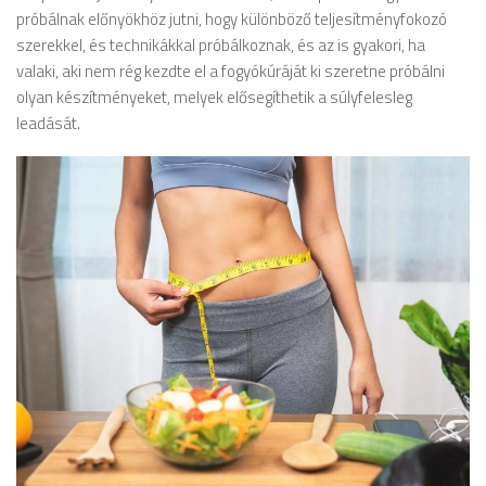
próbálnak előnyökhöz jutni, hogy különböző teljesítményfokozó
szerekkel, és technikákkal próbálkoznak, és az is gyakori, ha
valaki, aki nem rég kezdte el a fogyókúráját ki szeretne próbálni
olyan készítményeket, melyek elősegíthetik a súlyfelesleg
leadását.