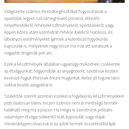
Világszerte számos étrendkiegészítőket fogyasztanak a
sportolók, legyen szó tömegnövelő porokról, étkezés
helyettesítőkről, fehérjekészítményekről, sportitalokról, vagy
éppen edzés utáni szénhidrát-fehérje italokról. Hatásos, és
látványos eredményeket ígérnek a különböző fogyókúrás
kapszulák is, melyeknek nagy része ma már ott sorakozik a
nagyobb drogériák polcain.
Ezek a készítmények általában ugyanúgy működnek: csökkentik
az étvágyunkat, felgyorsítják az anyagcserét, szedésük közben
kevésbé fogjuk éhesnek érezni magunkat, illetve jól fogunk lakni
sokkal kisebb adagokkal is.
Szakértők szerint azonban ezekkel a fogyókúrás készítményekkel
jobb óvatosan bánni, hiszen számos nem jó minőségű termék
található meg ma a piacon. Ha mégis ki szeretnénk próbálni
valamilyen étvágycsökkentő teát, kapszulát, vagy olajat,
mindenképpen olvassuk el az adott termék összetevőlistáját.