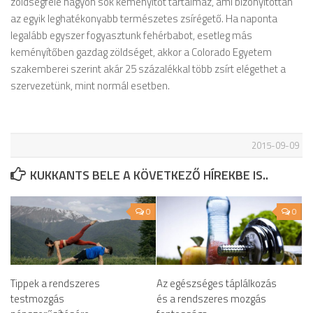
zöldségféle nagyon sok keményítőt tartalmaz, ami bizonyítottan
az egyik leghatékonyabb természetes zsírégető. Ha naponta
legalább egyszer fogyasztunk fehérbabot, esetleg más
keményítőben gazdag zöldséget, akkor a Colorado Egyetem
szakemberei szerint akár 25 százalékkal több zsírt elégethet a
szervezetünk, mint normál esetben.
2015-09-09
KUKKANTS BELE A KÖVETKEZŐ HÍREKBE IS..
0
0
Tippek a rendszeres
Az egészséges táplálkozás
testmozgás
és a rendszeres mozgás