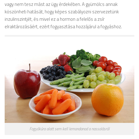
vagy nem tesz mást az ügy érdekében. A gyümölcs annak
köszönheti hatását, hogy képes szabályozni szervezetünk
inzulinszintjét, és mivel ez a hormon a felelős a zsír
elraktározásáért, ezért fogyasztása hozzájárul a fogyáshoz.
Fogyókúra alatt sem kell lemondanod a nassolásról