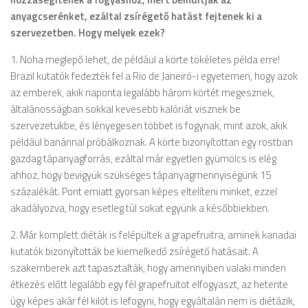
anyagcserénket, ezáltal zsírégető hatást fejtenek ki a
szervezetben. Hogy melyek ezek?
1. Noha meglepő lehet, de például a körte tökéletes példa erre!
Brazil kutatók fedezték fel a Rio de Janeiró-i egyetemen, hogy azok
az emberek, akik naponta legalább három körtét megesznek,
általánosságban sokkal kevesebb kalóriát visznek be
szervezetükbe, és lényegesen többet is fogynak, mint azok, akik
például banánnal próbálkoznak. A körte bizonyítottan egy rostban
gazdag tápanyagforrás, ezáltal már egyetlen gyümölcs is elég
ahhoz, hogy bevigyük szükséges tápanyagmennyiségünk 15
százalékát. Pont emiatt gyorsan képes eltelíteni minket, ezzel
akadályozva, hogy esetleg túl sokat együnk a későbbiekben.
2. Már komplett diéták is felépültek a grapefruitra, aminek kanadai
kutatók bizonyították be kiemelkedő zsírégető hatásait. A
szakemberek azt tapasztalták, hogy amennyiben valaki minden
étkezés előtt legalább egy fél grapefruitot elfogyaszt, az hetente
úgy képes akár fél kilót is lefogyni, hogy egyáltalán nem is diétázik,