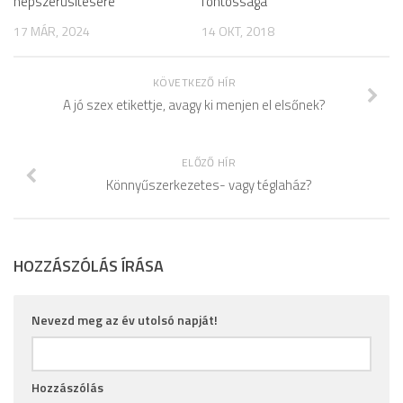
népszerűsítésére
fontossága
17 MÁR, 2024
14 OKT, 2018
KÖVETKEZŐ HÍR
A jó szex etikettje, avagy ki menjen el elsőnek?
ELŐZŐ HÍR
Könnyűszerkezetes- vagy téglaház?
HOZZÁSZÓLÁS ÍRÁSA
Nevezd meg az év utolsó napját!
Hozzászólás