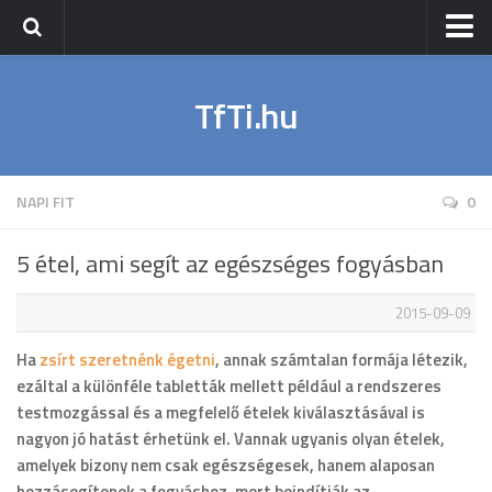
Nyitólap
TfTi.hu
Sport
Napi Fit
Wellness
NAPI FIT
0
Életmód
5 étel, ami segít az egészséges fogyásban
2015-09-09
Ha
zsírt szeretnénk égetni
, annak számtalan formája létezik,
ezáltal a különféle tabletták mellett például a rendszeres
testmozgással és a megfelelő ételek kiválasztásával is
nagyon jó hatást érhetünk el. Vannak ugyanis olyan ételek,
amelyek bizony nem csak egészségesek, hanem alaposan
hozzásegítenek a fogyáshoz, mert beindítják az