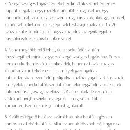
3. Az egészséges fogyás érdekében kutatók szerint érdemes
naponta legalább egy marék mandulát elfogyasztani. Egy
hónapokon át tartó kutatás szerint ugyanis azok, akik így járnak el,
különösebb diéta nélkül is képesek testzsírjuknak akár 15-20
százalékát is leadni. Jó hír, hogy a mandula az egyik legjobb
nassolni való is, szóval dupla élvezet!
4. Noha megdöbbentő lehet, de a csokoládé szintén
hozzásegíthet minket a gyors és egészséges fogyáshoz. Persze
nem a cukorban úszó tejcsokoládék, hanem a tiszta, magas
kakaótartalmú fekete csokik, amelyek gazdagok az
antioxidánsban, ezen felül pedig olyan hatóanyagot tartalmaznak,
amelyek tajvani kutatók szerint képesek meggátolni a zsírsejtek
halmozódását, avagy az elhízást. Az étcsokoládé ezen felül
védelmet nyújt a szívbetegségek ellen is, sőt mi több,
immunrendszerünkre is jó hatást gyakorol!
5. Kiváló zsírégető hatásra számíthatunk a babtól, egészen
pontosan a fehérbabtól is. Mindez annak köszönhető, hogy ez a