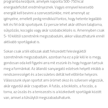
programba kezdjünk, amelyek naponta 500-750 kcal
energiadeficitet eredményeznek. Vagyis ennyivel kevesebb
energiát kell bevinni a szervezetünkbe, mint amennyit az
igényelne, emellett pedig rendkívül fontos, hogy hetente legalább
két és fél órát sportoljunk. Ez persze lehet akár otthoni talajtorna,
súlyzózás, kocogás vagy akár szobabiciklizés is. Amennyiben csak
5-10 kilótól szeretnénk megszabadulni, akkor választhatunk ennél
aktívabb sportágakat is.
Sokan csak a téli időszak alatt felszedett feleslegüktől
szeretnének megszabadulni, azonban ha ez a pár kiló le is megy,
gondosan oda kell figyelni arra mit eszünk és hogy hogyan tartsuk
meg a formánkat. Az állandó sanyargató edzések helyett inkább a
rendszerességet és a becsületes diétát kell előtérbe helyezni.
Válasszunk olyan sportot ami örömet okoz és szívesen végezzük,
akár egyedül akár csapatban. A futás, a biciklizés, a focizás, a
torna, az úszás és a teniszezés is a közkedvelt sportágak között
van, amivel a túlsúlytól megszabadulhatunk.