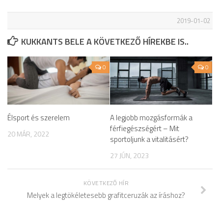
2019-01-02
KUKKANTS BELE A KÖVETKEZŐ HÍREKBE IS..
0
0
Élsport és szerelem
A legjobb mozgásformák a
férfiegészségért – Mit
20 MÁR, 2022
sportoljunk a vitalitásért?
27 JÚN, 2023
KÖVETKEZŐ HÍR
Melyek a legtökéletesebb grafitceruzák az íráshoz?