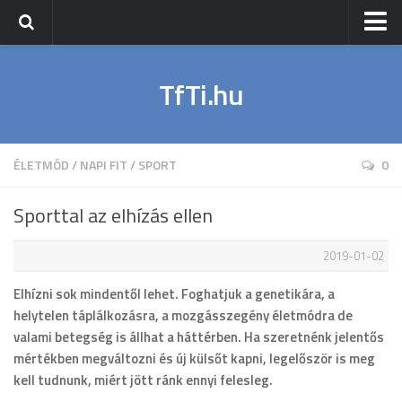
Nyitólap
TfTi.hu
Sport
Napi Fit
Wellness
ÉLETMÓD
/
NAPI FIT
/
SPORT
0
Életmód
Sporttal az elhízás ellen
2019-01-02
Elhízni sok mindentől lehet. Foghatjuk a genetikára, a
helytelen táplálkozásra, a mozgásszegény életmódra de
valami betegség is állhat a háttérben. Ha szeretnénk jelentős
mértékben megváltozni és új külsőt kapni, legelőször is meg
kell tudnunk, miért jött ránk ennyi felesleg.