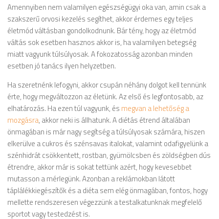
Amennyiben nem valamilyen egészségügyi oka van, amin csak a
szakszerű orvosi kezelés segíthet, akkor érdemes egy teljes
életmód váltásban gondolkodnunk. Bár tény, hogy az életmód
váltás sok esetben hasznos akkor is, ha valamilyen betegség
miatt vagyunk túlsúlyosak. A fokozatosság azonban minden
esetben jó tanács ilyen helyzetben.
Ha szeretnénk lefogyni, akkor csupán néhány dolgot kell tennünk
érte, hogy megváltozzon az életünk. Az első és legfontosabb, az
elhatározás. Ha ezen túl vagyunk, és
megvan a lehetőség a
mozgásra
, akkor neki is állhatunk. A diétás étrend általában
önmagában is már nagy segítség a túlsúlyosak számára, hiszen
elkerülve a cukros és szénsavas italokat, valamint odafigyelünk a
szénhidrát csökkentett, rostban, gyümölcsben és zöldségben dús
étrendre, akkor már is sokat tettünk azért, hogy kevesebbet
mutasson a mérlegünk. Azonban a reklámokban látott
táplálékkiegészítők és a diéta sem elég önmagában, fontos, hogy
mellette rendszeresen végezzünk a testalkatunknak megfelelő
sportot vagy testedzést is.