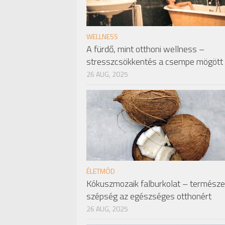
WELLNESS
A fürdő, mint otthoni wellness –
stresszcsökkentés a csempe mögött
26 AUG, 2025
ÉLETMÓD
Kókuszmozaik falburkolat – termész
szépség az egészséges otthonért
26 AUG, 2025