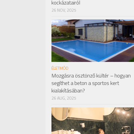
kockázatairól
26 NOV, 2025
ÉLETMÓD
Mozgásra ösztönző kültér – hogyan
segíthet a beton a sportos kert
kialakításában?
26 AUG, 2025