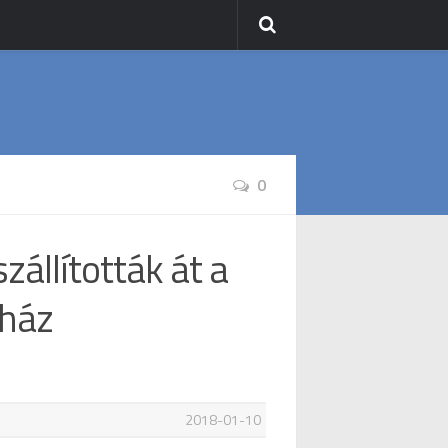
0
zállították át a
rház
2018-01-10