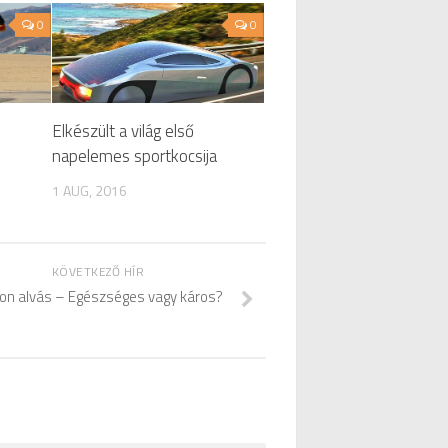
0
0
Elkészült a világ első
napelemes sportkocsija
1 AUG, 2016
KÖVETKEZŐ HÍR
on alvás – Egészséges vagy káros?