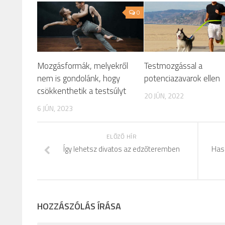
0
Mozgásformák, melyekről
Testmozgással a
nem is gondolánk, hogy
potenciazavarok ellen
csökkenthetik a testsúlyt
20 JÚN, 2022
6 JÚN, 2023
ELŐZŐ HÍR
Így lehetsz divatos az edzőteremben
Has
HOZZÁSZÓLÁS ÍRÁSA