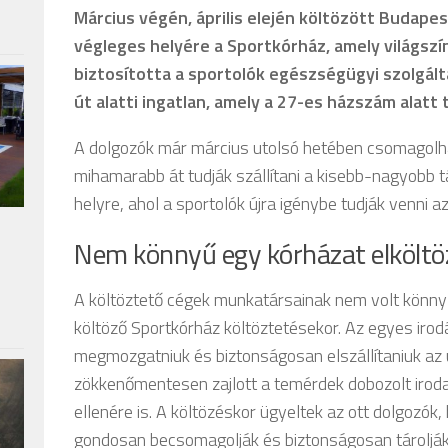
Március végén, április elején költözött Budapes
végleges helyére a Sportkórház, amely világszí
biztosította a sportolók egészségügyi szolgáltat
út alatti ingatlan, amely a 27-es házszám alatt 
A dolgozók már március utolsó hetében csomagolha
mihamarabb át tudják szállítani a kisebb-nagyobb 
helyre, ahol a sportolók újra igénybe tudják venni 
Nem könnyű egy kórházat elköltö
A költöztető cégek munkatársainak nem volt könnyű 
költöző Sportkórház költöztetésekor. Az egyes irod
megmozgatniuk és biztonságosan elszállítaniuk az 
zökkenőmentesen zajlott a temérdek dobozolt iroda
ellenére is. A költözéskor ügyeltek az ott dolgozók
gondosan becsomagolják és biztonságosan tároljá