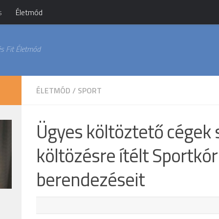
s
Életmód
s Fit Életmód
ÉLETMÓD
/
SPORT
Ügyes költöztető cégek s
költözésre ítélt Sportkó
berendezéseit