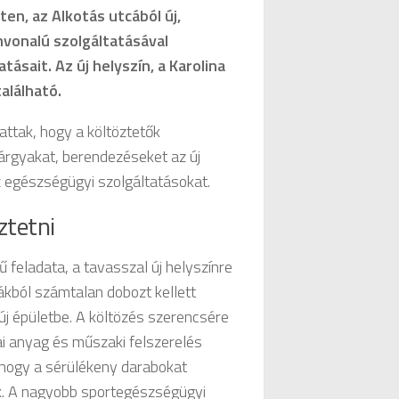
ten, az Alkotás utcából új,
nvonalú szolgáltatásával
ásait. Az új helyszín, a Karolina
található.
ttak, hogy a költöztetők
tárgyakat, berendezéseket az új
az egészségügyi szolgáltatásokat.
ztetni
feladata, a tavasszal új helyszínre
ákból számtalan dobozt kellett
új épületbe. A költözés szerencsére
i anyag és műszaki felszerelés
, hogy a sérülékeny darabokat
k. A nagyobb sportegészségügyi