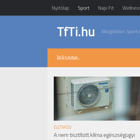
Nyitólap
Sport
Napi Fit
Wellnes
TfTi.hu
Mozgásban: Sport é
ÍRÁSAINK..
ÉLETMÓD
A nem tisztított klíma egészségügyi