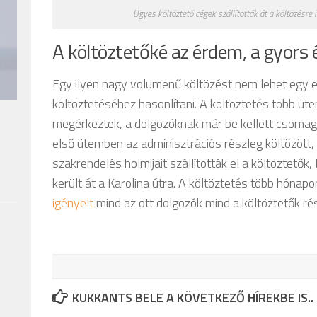
Ügyes költöztető cégek szállították át a költözésre 
A költöztetőké az érdem, a gyors
Egy ilyen nagy volumenű költözést nem lehet egy e
költöztetéséhez hasonlítani. A költöztetés több üte
megérkeztek, a dolgozóknak már be kellett csomagol
első ütemben az adminisztrációs részleg költözött,
szakrendelés holmijait szállították el a költöztetők
került át a Karolina útra. A költöztetés több hónapo
igényelt
mind az ott dolgozók mind a költöztetők rés
KUKKANTS BELE A KÖVETKEZŐ HÍREKBE IS..