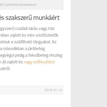
ítélt Sportkórház berendezéseit
 és szakszerű munkáért
gyszerű családi lakás vagy ház
mben zajlott és mire a költöztetők
niuk a szállítható tárgyakat. Az
 a másodikban a járóbeteg
, legvégül pedig a fekvőbeteg részleg
n át zajlott és
nagy erőfeszítést
zéről.
2018-01-10